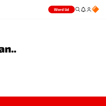
Word lid
an..