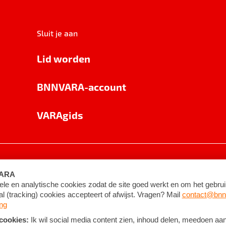
Sluit je aan
Lid worden
BNNVARA-account
VARAgids
voorwaarden
©
2026
BNNVARA