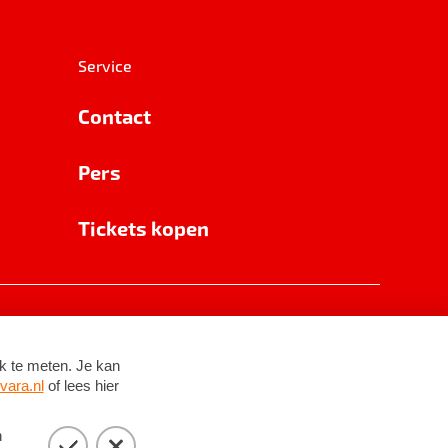
Service
Contact
Pers
Tickets kopen
RSIN 8531 62 402