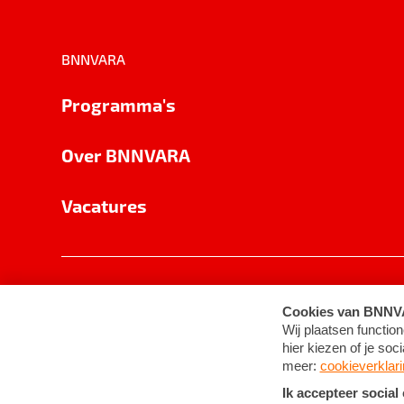
BNNVARA
Programma's
Over BNNVARA
Vacatures
Privacy
Cookie-instellingen
Algemene 