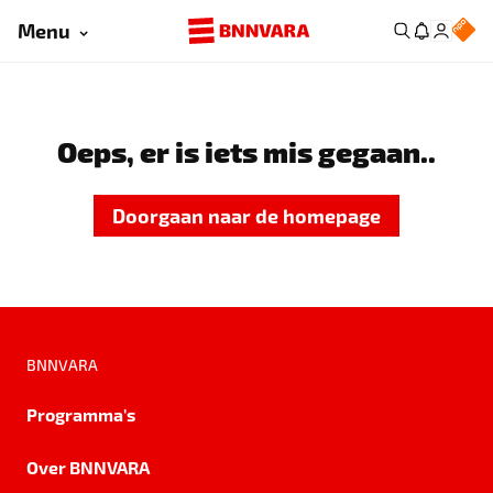
Menu
Oeps, er is iets mis gegaan..
Doorgaan naar de homepage
BNNVARA
Programma's
Over BNNVARA