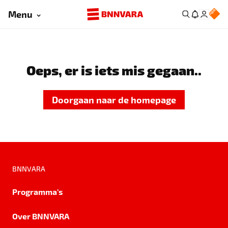
Menu
Oeps, er is iets mis gegaan..
Doorgaan naar de homepage
BNNVARA
Programma's
Over BNNVARA