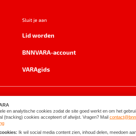
Sluit je aan
Lid worden
BNNVARA-account
VARAgids
voorwaarden
©
2026
BNNVARA