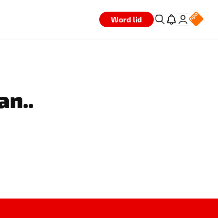
Word lid
an..