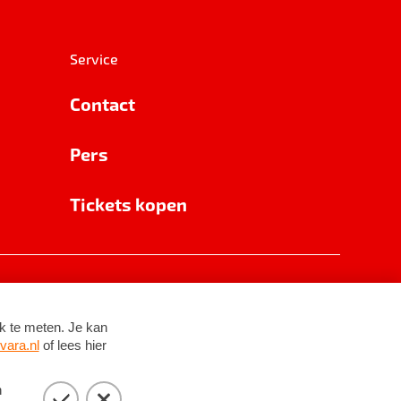
Service
Contact
Pers
Tickets kopen
RSIN 8531 62 402