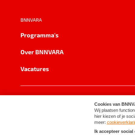
BNNVARA
Programma's
Over BNNVARA
Vacatures
Privacy
Cookie-instellingen
Algemene 