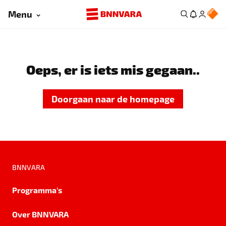
Menu
Oeps, er is iets mis gegaan..
Doorgaan naar de homepage
BNNVARA
Programma's
Over BNNVARA