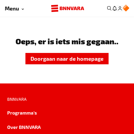
Menu
Oeps, er is iets mis gegaan..
Doorgaan naar de homepage
BNNVARA
Programma's
Over BNNVARA