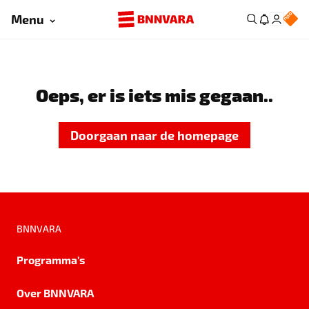
Menu
Oeps, er is iets mis gegaan..
Doorgaan naar de homepage
BNNVARA
Programma's
Over BNNVARA