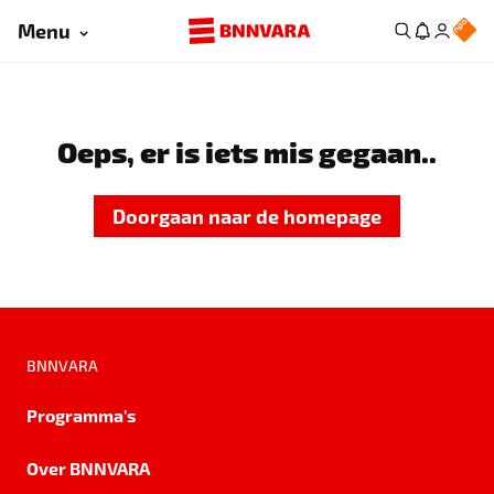
Menu
Oeps, er is iets mis gegaan..
Doorgaan naar de homepage
BNNVARA
Programma's
Over BNNVARA