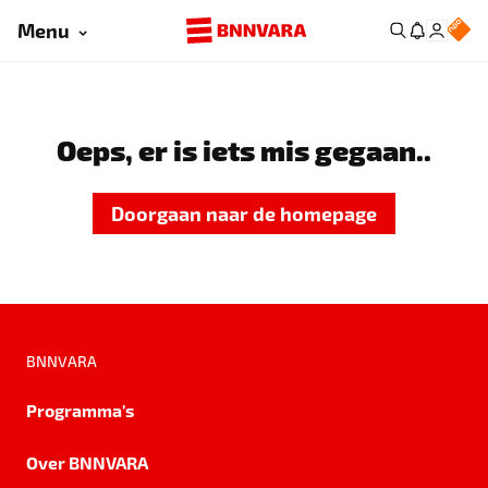
Menu
Oeps, er is iets mis gegaan..
Doorgaan naar de homepage
BNNVARA
Programma's
Over BNNVARA