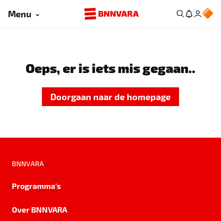
Menu
Oeps, er is iets mis gegaan..
Doorgaan naar de homepage
BNNVARA
Programma's
Over BNNVARA