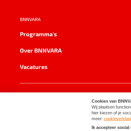
BNNVARA
Programma's
Over BNNVARA
Vacatures
Privacy
Cookie-instellingen
Algemene 