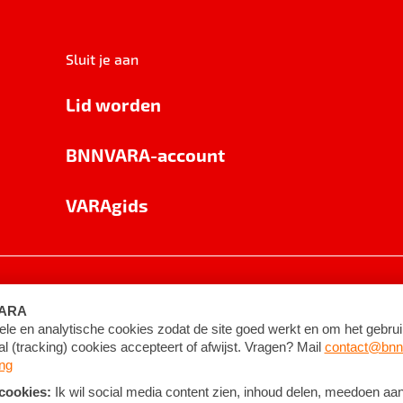
Sluit je aan
Lid worden
BNNVARA-account
VARAgids
voorwaarden
©
2026
BNNVARA