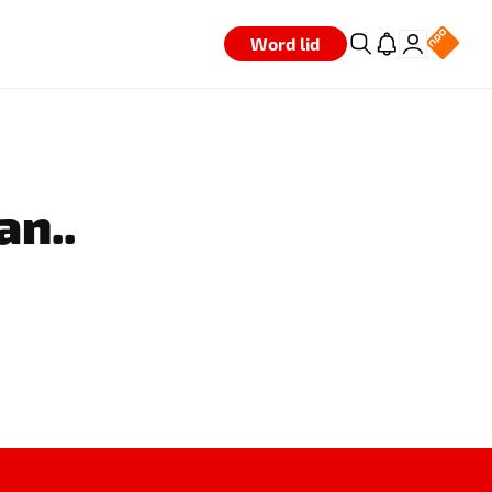
Word lid
an..