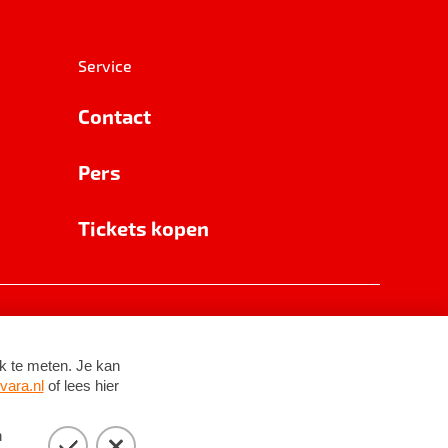
Service
Contact
Pers
Tickets kopen
RSIN 8531 62 402