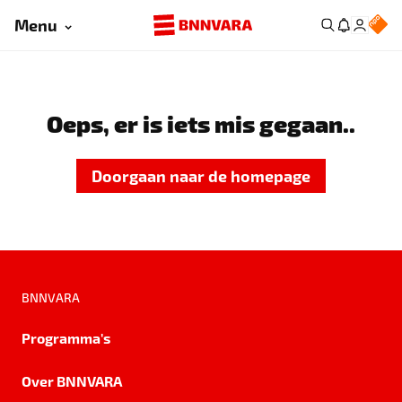
Menu
Oeps, er is iets mis gegaan..
Doorgaan naar de homepage
BNNVARA
Programma's
Over BNNVARA