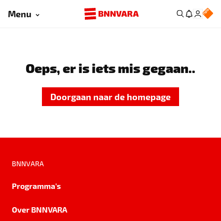
Menu
Oeps, er is iets mis gegaan..
Doorgaan naar de homepage
BNNVARA
Programma's
Over BNNVARA