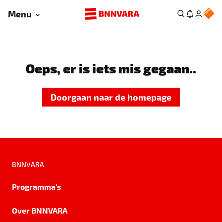
Menu
Oeps, er is iets mis gegaan..
Doorgaan naar de homepage
BNNVARA
Programma's
Over BNNVARA