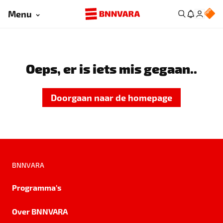
Menu
Oeps, er is iets mis gegaan..
Doorgaan naar de homepage
BNNVARA
Programma's
Over BNNVARA