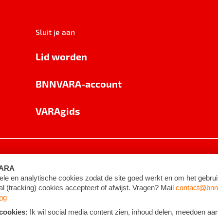
Sluit je aan
Lid worden
BNNVARA-account
VARAgids
voorwaarden
©
2026
BNNVARA