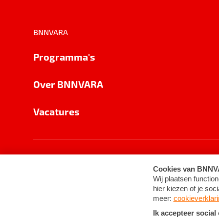
BNNVARA
Programma's
Over BNNVARA
Vacatures
Privacy
Cookie-instellingen
Algemene 