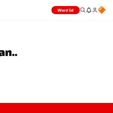
Word lid
an..