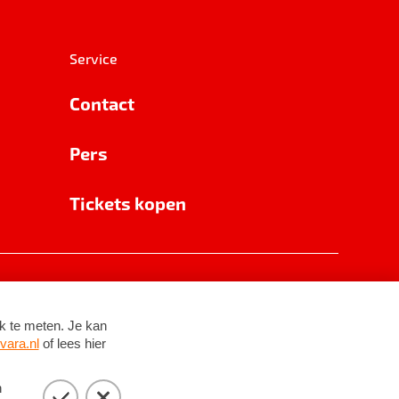
Service
Contact
Pers
Tickets kopen
RSIN 8531 62 402