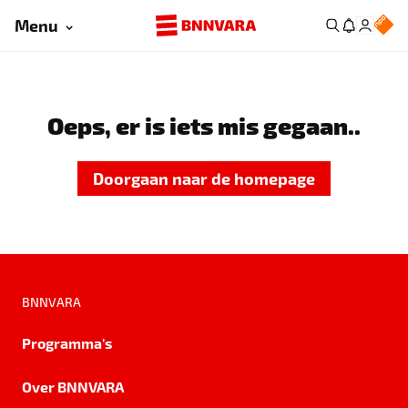
Menu
Oeps, er is iets mis gegaan..
Doorgaan naar de homepage
BNNVARA
Programma's
Over BNNVARA