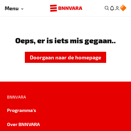
Menu
Oeps, er is iets mis gegaan..
Doorgaan naar de homepage
BNNVARA
Programma's
Over BNNVARA