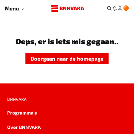
Menu
Oeps, er is iets mis gegaan..
Doorgaan naar de homepage
BNNVARA
Programma's
Over BNNVARA