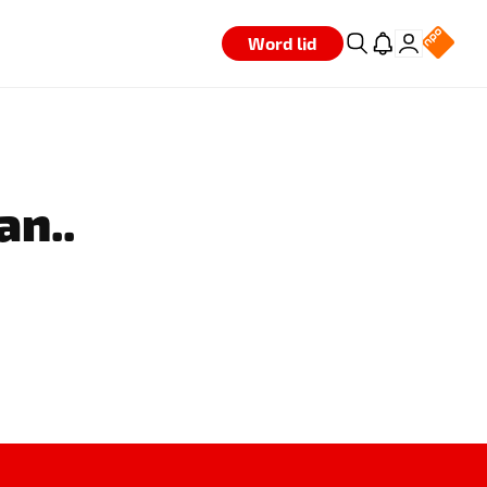
Word lid
an..