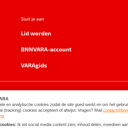
Sluit je aan
Lid worden
BNNVARA-account
VARAgids
voorwaarden
©
2026
BNNVARA