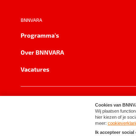
BNNVARA
Programma's
Over BNNVARA
Vacatures
Privacy
Cookie-instellingen
Algemene 