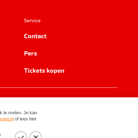
Service
Contact
Pers
Tickets kopen
RSIN 8531 62 402