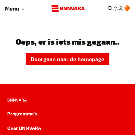
Menu
Oeps, er is iets mis gegaan..
Doorgaan naar de homepage
BNNVARA
Programma's
Over BNNVARA