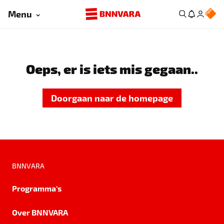
Menu
Oeps, er is iets mis gegaan..
Doorgaan naar de homepage
BNNVARA
Programma's
Over BNNVARA