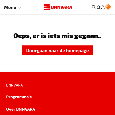
Menu
Oeps, er is iets mis gegaan..
Doorgaan naar de homepage
BNNVARA
Programma's
Over BNNVARA