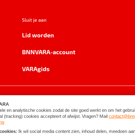
Sluit je aan
Lid worden
BNNVARA-account
VARAgids
voorwaarden
©
2026
BNNVARA