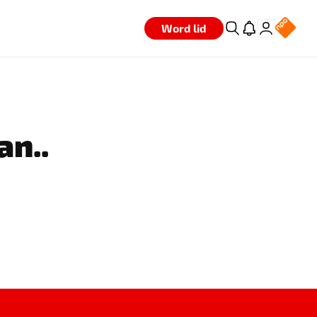
Word lid
an..