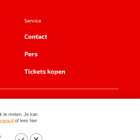
Service
Contact
Pers
Tickets kopen
RSIN 8531 62 402