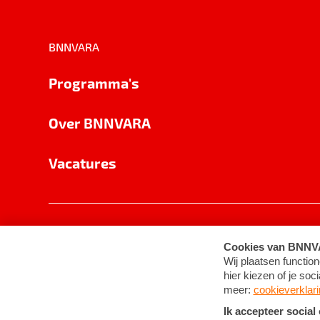
BNNVARA
Programma's
Over BNNVARA
Vacatures
Privacy
Cookie-instellingen
Algemene 