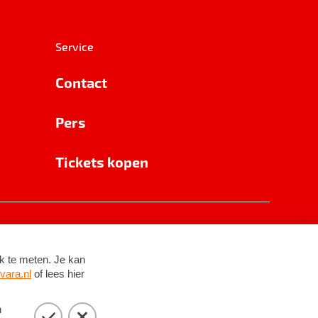
Service
Contact
Pers
Tickets kopen
RSIN 8531 62 402