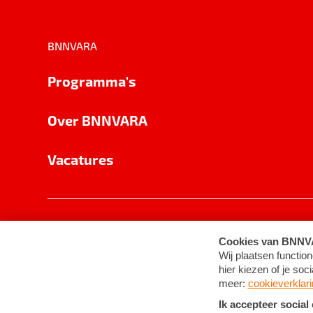
BNNVARA
Programma's
Over BNNVARA
Vacatures
Privacy
Cookie-instellingen
Algemene 