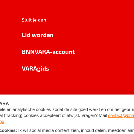
Sluit je aan
Lid worden
BNNVARA-account
VARAgids
voorwaarden
©
2026
BNNVARA