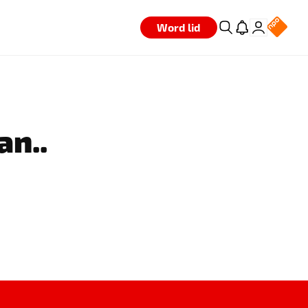
Word lid
an..