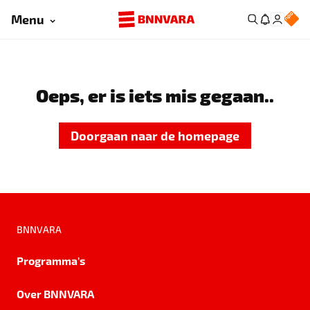
Menu
Oeps, er is iets mis gegaan..
Doorgaan naar de homepage
BNNVARA
Programma's
Over BNNVARA