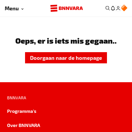
Menu
Oeps, er is iets mis gegaan..
Doorgaan naar de homepage
BNNVARA
Programma's
Over BNNVARA