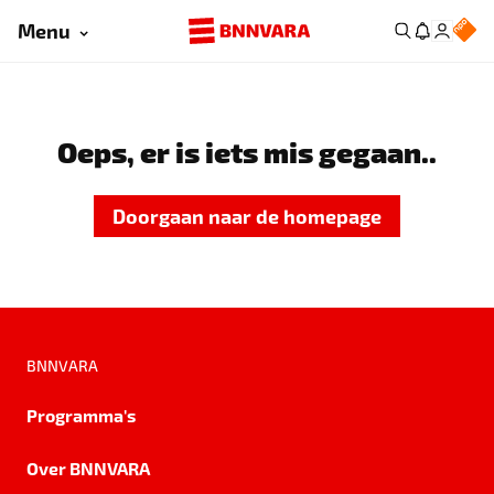
Menu
Oeps, er is iets mis gegaan..
Doorgaan naar de homepage
BNNVARA
Programma's
Over BNNVARA