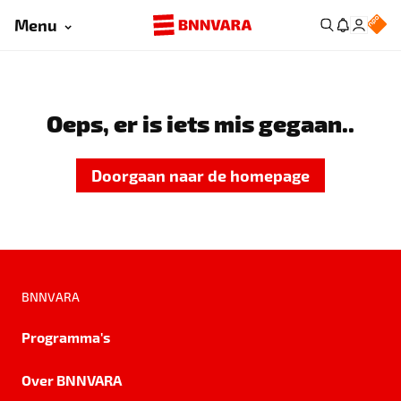
Menu
Oeps, er is iets mis gegaan..
Doorgaan naar de homepage
BNNVARA
Programma's
Over BNNVARA