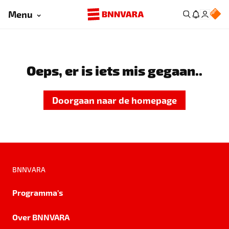
Menu
Oeps, er is iets mis gegaan..
Doorgaan naar de homepage
BNNVARA
Programma's
Over BNNVARA