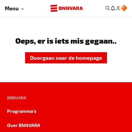
Menu
Oeps, er is iets mis gegaan..
Doorgaan naar de homepage
BNNVARA
Programma's
Over BNNVARA