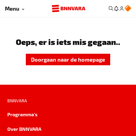
Menu
Oeps, er is iets mis gegaan..
Doorgaan naar de homepage
BNNVARA
Programma's
Over BNNVARA