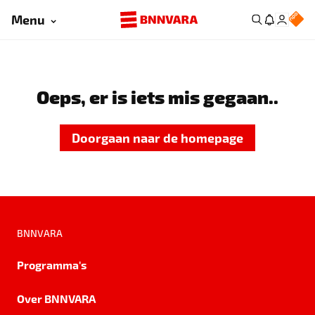
Menu
Oeps, er is iets mis gegaan..
Doorgaan naar de homepage
BNNVARA
Programma's
Over BNNVARA