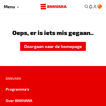
Menu
Oeps, er is iets mis gegaan..
Doorgaan naar de homepage
BNNVARA
Programma's
Over BNNVARA