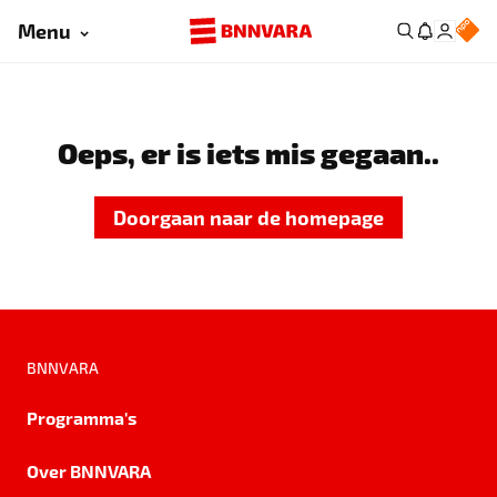
Menu
Oeps, er is iets mis gegaan..
Doorgaan naar de homepage
BNNVARA
Programma's
Over BNNVARA