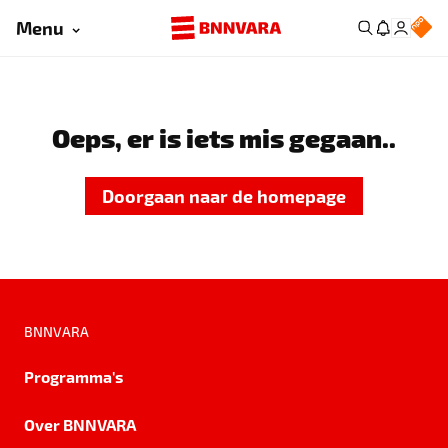
Menu
Oeps, er is iets mis gegaan..
Doorgaan naar de homepage
BNNVARA
Programma's
Over BNNVARA