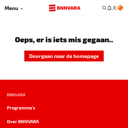
Menu
Oeps, er is iets mis gegaan..
Doorgaan naar de homepage
BNNVARA
Programma's
Over BNNVARA