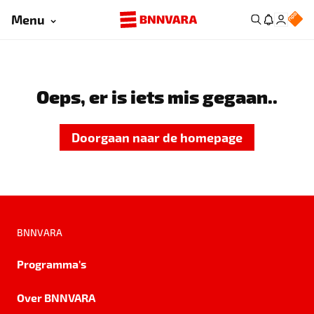
Menu
Oeps, er is iets mis gegaan..
Doorgaan naar de homepage
BNNVARA
Programma's
Over BNNVARA