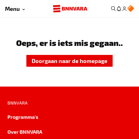
Menu
Oeps, er is iets mis gegaan..
Doorgaan naar de homepage
BNNVARA
Programma's
Over BNNVARA