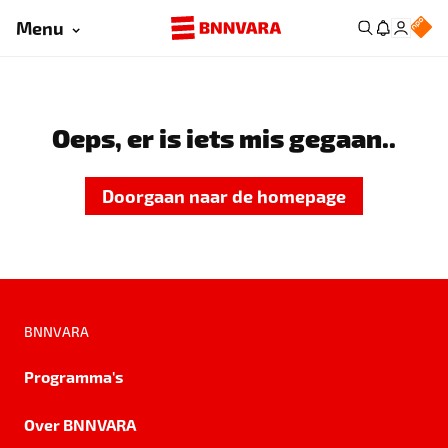
Menu
Oeps, er is iets mis gegaan..
Doorgaan naar de homepage
BNNVARA
Programma's
Over BNNVARA