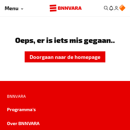
Menu
Oeps, er is iets mis gegaan..
Doorgaan naar de homepage
BNNVARA
Programma's
Over BNNVARA