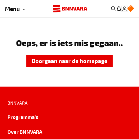
Menu
Oeps, er is iets mis gegaan..
Doorgaan naar de homepage
BNNVARA
Programma's
Over BNNVARA