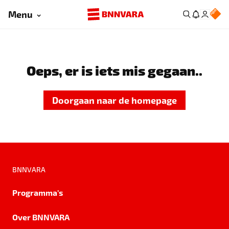
Menu
Oeps, er is iets mis gegaan..
Doorgaan naar de homepage
BNNVARA
Programma's
Over BNNVARA