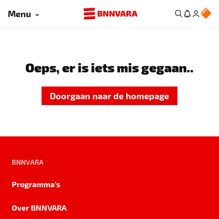
Menu
Oeps, er is iets mis gegaan..
Doorgaan naar de homepage
BNNVARA
Programma's
Over BNNVARA