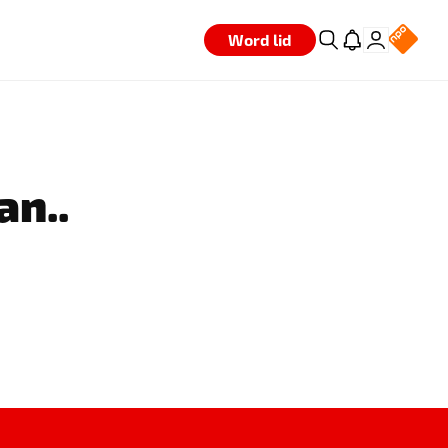
Word lid
an..