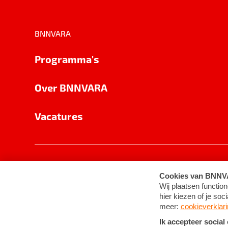
BNNVARA
Programma's
Over BNNVARA
Vacatures
Privacy
Cookie-instellingen
Algemene 