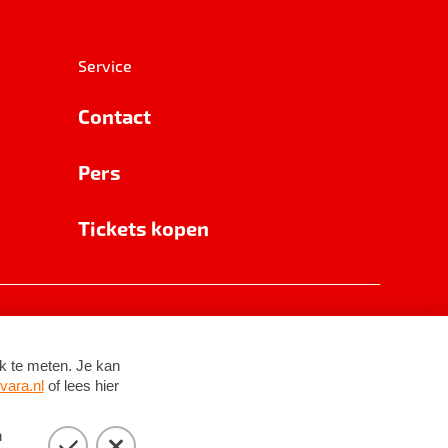
Service
Contact
Pers
Tickets kopen
RSIN 8531 62 402