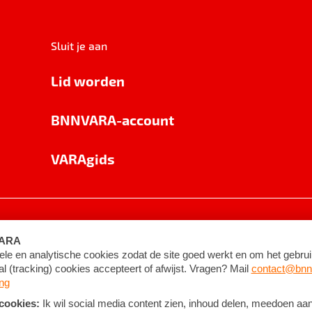
Sluit je aan
Lid worden
BNNVARA-account
VARAgids
voorwaarden
©
2026
BNNVARA