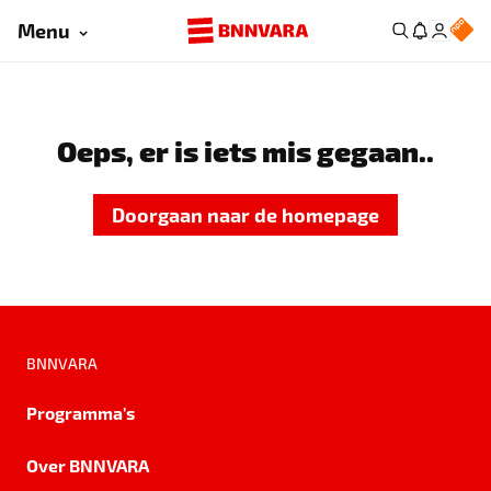
Menu
Oeps, er is iets mis gegaan..
Doorgaan naar de homepage
BNNVARA
Programma's
Over BNNVARA