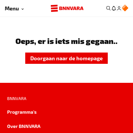
Menu
Oeps, er is iets mis gegaan..
Doorgaan naar de homepage
BNNVARA
Programma's
Over BNNVARA