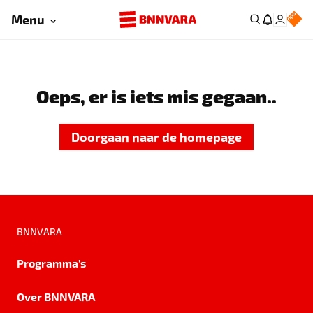
Menu
Oeps, er is iets mis gegaan..
Doorgaan naar de homepage
BNNVARA
Programma's
Over BNNVARA