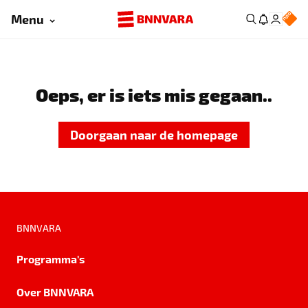
Menu
Oeps, er is iets mis gegaan..
Doorgaan naar de homepage
BNNVARA
Programma's
Over BNNVARA