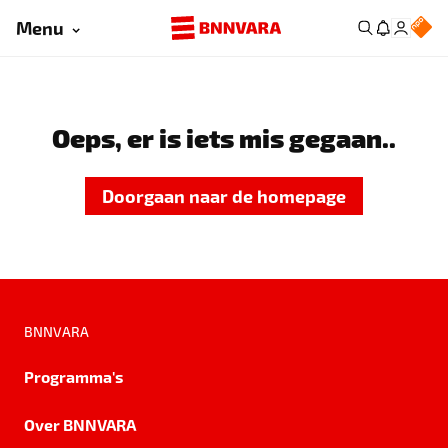
Menu
Oeps, er is iets mis gegaan..
Doorgaan naar de homepage
BNNVARA
Programma's
Over BNNVARA